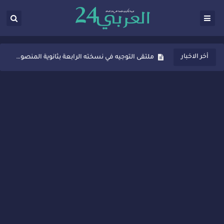
ثانوية المنصور الذهبي بسيدي قاسم تُعزّز ثقافة التوجيه المدرسي بمبادرة نوعية تجمع بين التفاعل والتكريم
أخر الاخبار
ملتقى التوجيه في نسخته الرابعة بثانوية المنصور الذهبي بسيدي قاسم
شراكات جديدة لتفعيل العقوبات البديلة بسيدي قاسم وسيدي سليمان
“أيام زمان”… إنتاج تلفزيوني يوثق ذاكرة المدن المغربية والعربية
سيدي قاسم… ملتقى السلام للفنون المعاصرة يخلق حركية اقتصادية تتجاوز الفعل الثقافي
نجاح بارز لمحطة "نقاش الأحرار" بسيدي قاسم وسط تفاعل واسع للحضور
مدة غياب اشرف حكيمي عن الميادين
الروح الإنسانية المغربية في إيطاليا: رجل مغربي ينقذ أطفالاً من حريق حافلة مدرسية
سيدي قاسم.. حملة توعية ناجحة لمحاربة الأمية تجذب تفاعل ساكنة الأحياء
تصعيد جديد في قطاع الصحة.. الطبيب أحمد فارسي يوجه إنذاراً قوياً لوزير الصحة