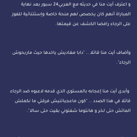
و اعترف أيت منا في حديثه مع العربي24 سبور بعد نهاية
المباراة أنهم كان يخصص لهم منحة خاصة وإسثتنائية للفوز
على الرجاء رافضا الكشف عن قيمتها.
وأضاف أيت منا قائلا .. "دابا مغاديش ياخدها حيث ماربحوش
الرجاء".
وأبدى أيت منا إعجابه بالمستوى الذي قدمه لاعبوه ضد الرجاء
قائلا في هذا الصدد .. "كون ماعجباتنيش فرقتي ما نكملش
الماتش حتى لخر و هانتوما شفتوني بقيت حتى سالا".