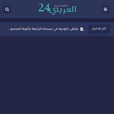
ثانوية المنصور الذهبي بسيدي قاسم تُعزّز ثقافة التوجيه المدرسي بمبادرة نوعية تجمع بين التفاعل والتكريم
أخر الاخبار
ملتقى التوجيه في نسخته الرابعة بثانوية المنصور الذهبي بسيدي قاسم
شراكات جديدة لتفعيل العقوبات البديلة بسيدي قاسم وسيدي سليمان
“أيام زمان”… إنتاج تلفزيوني يوثق ذاكرة المدن المغربية والعربية
سيدي قاسم… ملتقى السلام للفنون المعاصرة يخلق حركية اقتصادية تتجاوز الفعل الثقافي
نجاح بارز لمحطة "نقاش الأحرار" بسيدي قاسم وسط تفاعل واسع للحضور
مدة غياب اشرف حكيمي عن الميادين
الروح الإنسانية المغربية في إيطاليا: رجل مغربي ينقذ أطفالاً من حريق حافلة مدرسية
سيدي قاسم.. حملة توعية ناجحة لمحاربة الأمية تجذب تفاعل ساكنة الأحياء
تصعيد جديد في قطاع الصحة.. الطبيب أحمد فارسي يوجه إنذاراً قوياً لوزير الصحة