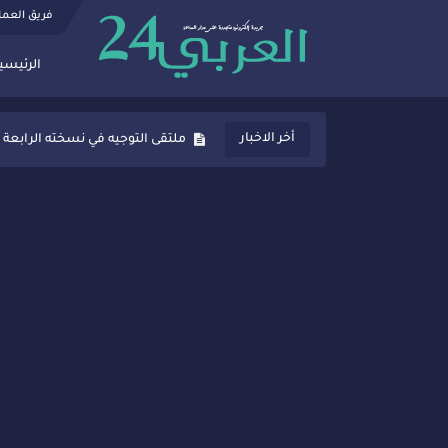
فريق العم
الرئيسي
ثانوية المنصور الذهبي بسيدي قاسم
أخر الاخبار
ملتقى التوجيه في نسخته الرابعة 
شراكات جديدة لتفعيل العقوبات
“أيام زمان”… إنتاج تلفزيوني يوثق 
سيدي قاسم… ملتقى السلام للفنون
نجاح بارز لمحطة "نقاش الأحرار
مدة غياب اشرف حكيمي عن المياد
الروح الإنسانية المغربية في إيطا
سيدي قاسم.. حملة توعية ناجحة لم