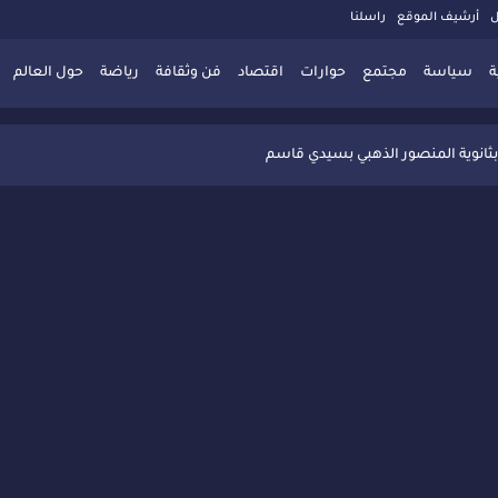
ل
أرشيف الموقع
راسلنا
ة
سياسة
مجتمع
حوارات
اقتصاد
فن وثقافة
رياضة
حول العالم
 تُعزّز ثقافة التوجيه المدرسي بمبادرة نوعية تجمع بين التفاعل والتكريم
بثانوية المنصور الذهبي بسيدي قاسم
 البديلة بسيدي قاسم وسيدي سليمان
ذاكرة المدن المغربية والعربية
 المعاصرة يخلق حركية اقتصادية تتجاوز الفعل الثقافي
" بسيدي قاسم وسط تفاعل واسع للحضور
ين
ليا: رجل مغربي ينقذ أطفالاً من حريق حافلة مدرسية
حاربة الأمية تجذب تفاعل ساكنة الأحياء