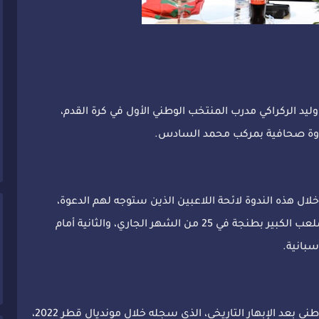
وليد الركراكي مدرب المنتخب الوطني الأول في كرة القدم،
ل هذه الندوة لائحة اللاعبين الذين ستوجه لهم الدعوة،
لخوض مباراتين وديتين، الأولى أمام البرازيل بالملعب الكبير بطنجة في 25 من الشهر الجاري، والثانية أمام
يشار إلى أن هذا الظهور يعد الأول للمنتخيب الوطني بعد الإبهار التاريخي، الذي سجله خلال مونديال قطر 2022،