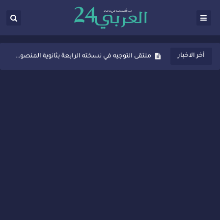
ثانوية المنصور الذهبي بسيدي قاسم تُعزّز ثقافة التوجيه المدرسي بمبادرة نوعية تجمع بين التفاعل والتكريم
أخر الاخبار
ملتقى التوجيه في نسخته الرابعة بثانوية المنصور الذهبي بسيدي قاسم
شراكات جديدة لتفعيل العقوبات البديلة بسيدي قاسم وسيدي سليمان
“أيام زمان”… إنتاج تلفزيوني يوثق ذاكرة المدن المغربية والعربية
سيدي قاسم… ملتقى السلام للفنون المعاصرة يخلق حركية اقتصادية تتجاوز الفعل الثقافي
نجاح بارز لمحطة "نقاش الأحرار" بسيدي قاسم وسط تفاعل واسع للحضور
مدة غياب اشرف حكيمي عن الميادين
الروح الإنسانية المغربية في إيطاليا: رجل مغربي ينقذ أطفالاً من حريق حافلة مدرسية
سيدي قاسم.. حملة توعية ناجحة لمحاربة الأمية تجذب تفاعل ساكنة الأحياء
تصعيد جديد في قطاع الصحة.. الطبيب أحمد فارسي يوجه إنذاراً قوياً لوزير الصحة