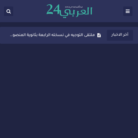
ثانوية المنصور الذهبي بسيدي قاسم تُعزّز ثقافة التوجيه المدرسي بمبادرة نوعية تجمع بين التفاعل والتكريم
أخر الاخبار
ملتقى التوجيه في نسخته الرابعة بثانوية المنصور الذهبي بسيدي قاسم
شراكات جديدة لتفعيل العقوبات البديلة بسيدي قاسم وسيدي سليمان
“أيام زمان”… إنتاج تلفزيوني يوثق ذاكرة المدن المغربية والعربية
سيدي قاسم… ملتقى السلام للفنون المعاصرة يخلق حركية اقتصادية تتجاوز الفعل الثقافي
نجاح بارز لمحطة "نقاش الأحرار" بسيدي قاسم وسط تفاعل واسع للحضور
مدة غياب اشرف حكيمي عن الميادين
الروح الإنسانية المغربية في إيطاليا: رجل مغربي ينقذ أطفالاً من حريق حافلة مدرسية
سيدي قاسم.. حملة توعية ناجحة لمحاربة الأمية تجذب تفاعل ساكنة الأحياء
تصعيد جديد في قطاع الصحة.. الطبيب أحمد فارسي يوجه إنذاراً قوياً لوزير الصحة