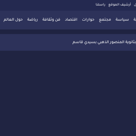
ل
أرشيف الموقع
راسلنا
ة
سياسة
مجتمع
حوارات
اقتصاد
فن وثقافة
رياضة
حول العالم
 تُعزّز ثقافة التوجيه المدرسي بمبادرة نوعية تجمع بين التفاعل والتكريم
بثانوية المنصور الذهبي بسيدي قاسم
 البديلة بسيدي قاسم وسيدي سليمان
ذاكرة المدن المغربية والعربية
 المعاصرة يخلق حركية اقتصادية تتجاوز الفعل الثقافي
" بسيدي قاسم وسط تفاعل واسع للحضور
ين
ليا: رجل مغربي ينقذ أطفالاً من حريق حافلة مدرسية
حاربة الأمية تجذب تفاعل ساكنة الأحياء