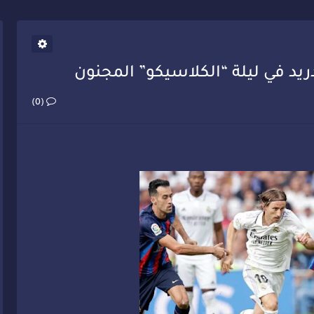
يب أحمد فارسي يوجه إنذاراً قوياً لوزير الصحة
يد في ليلة “الكلاسيكو” المجنون
(0)