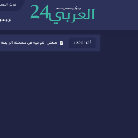
فريق العم
الرئيسي
ثانوية المنصور الذهبي بسيدي قاسم
أخر الاخبار
ملتقى التوجيه في نسخته الرابعة 
شراكات جديدة لتفعيل العقوبات
“أيام زمان”… إنتاج تلفزيوني يوثق 
سيدي قاسم… ملتقى السلام للفنون
نجاح بارز لمحطة "نقاش الأحرار
مدة غياب اشرف حكيمي عن المياد
الروح الإنسانية المغربية في إيطا
سيدي قاسم.. حملة توعية ناجحة لم