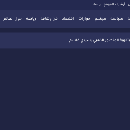
ل
أرشيف الموقع
راسلنا
ة
سياسة
مجتمع
حوارات
اقتصاد
فن وثقافة
رياضة
حول العالم
 تُعزّز ثقافة التوجيه المدرسي بمبادرة نوعية تجمع بين التفاعل والتكريم
بثانوية المنصور الذهبي بسيدي قاسم
 البديلة بسيدي قاسم وسيدي سليمان
ذاكرة المدن المغربية والعربية
 المعاصرة يخلق حركية اقتصادية تتجاوز الفعل الثقافي
" بسيدي قاسم وسط تفاعل واسع للحضور
ين
ليا: رجل مغربي ينقذ أطفالاً من حريق حافلة مدرسية
حاربة الأمية تجذب تفاعل ساكنة الأحياء