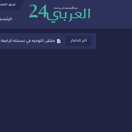
فريق العم
الرئيسي
ثانوية المنصور الذهبي بسيدي قاسم
أخر الاخبار
ملتقى التوجيه في نسخته الرابعة 
شراكات جديدة لتفعيل العقوبات
“أيام زمان”… إنتاج تلفزيوني يوثق 
سيدي قاسم… ملتقى السلام للفنون
نجاح بارز لمحطة "نقاش الأحرار
مدة غياب اشرف حكيمي عن المياد
الروح الإنسانية المغربية في إيطا
سيدي قاسم.. حملة توعية ناجحة لم