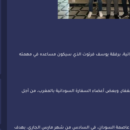
ودانية، برفقة يوسف فرتوت الذي سيكون مساعده في مهمته
غفار، وبعض أعضاء السفارة السودانية بالمغرب، من أجل
 عاصمة السودان، في السادس من شهر مارس الجاري، بهدف