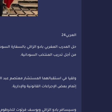
العربي24
حل المدرب المغربي بادو الزاكي بالسفارة الس
من أجل تدريب المنتخب السودانية.
ولقيا في استقبالهما المستشار معتصم عبد ال
إتمام بعض الإجراءات القانونية والإدارية.
وسيسافر بادو الزاكي ويوسف فرتوت للخرطوم