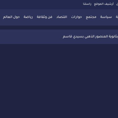
ل
أرشيف الموقع
راسلنا
ة
سياسة
مجتمع
حوارات
اقتصاد
فن وثقافة
رياضة
حول العالم
 تُعزّز ثقافة التوجيه المدرسي بمبادرة نوعية تجمع بين التفاعل والتكريم
بثانوية المنصور الذهبي بسيدي قاسم
 البديلة بسيدي قاسم وسيدي سليمان
ذاكرة المدن المغربية والعربية
 المعاصرة يخلق حركية اقتصادية تتجاوز الفعل الثقافي
" بسيدي قاسم وسط تفاعل واسع للحضور
ين
ليا: رجل مغربي ينقذ أطفالاً من حريق حافلة مدرسية
حاربة الأمية تجذب تفاعل ساكنة الأحياء