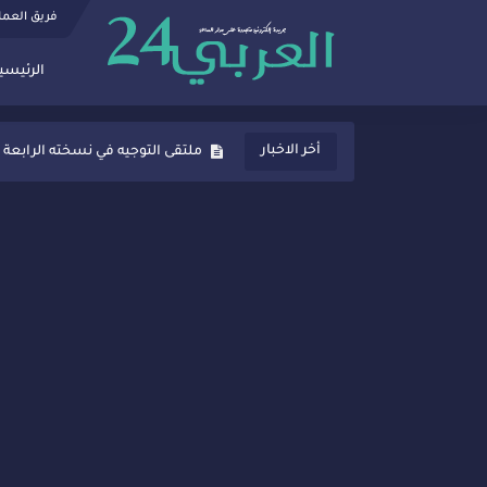
فريق العم
الرئيسي
ثانوية المنصور الذهبي بسيدي قاسم
أخر الاخبار
ملتقى التوجيه في نسخته الرابعة 
شراكات جديدة لتفعيل العقوبات
“أيام زمان”… إنتاج تلفزيوني يوثق 
سيدي قاسم… ملتقى السلام للفنون
نجاح بارز لمحطة "نقاش الأحرار
مدة غياب اشرف حكيمي عن المياد
الروح الإنسانية المغربية في إيطا
سيدي قاسم.. حملة توعية ناجحة لم