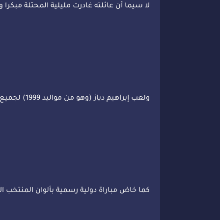
لا سيما أن عائلته غادرت مليلية المحتلة مبكرا
ولعب إبراهيم دياز (وهو من مواليد 1999) لجميع الفئات السنية للمنتخب الإسباني إلى أن التحق بمنتخب الكبار.
كما خاض مباراة دولية رسمية بألوان المنتخب الإ