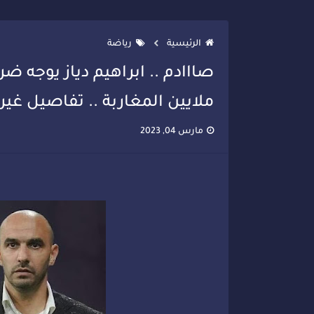
تصعيد جديد في قطاع الصحة.. الطب
الرئيسية
رياضة
صااادم .. ابراهيم دياز يوجه ض
ملايين المغاربة .. تفاصيل غير
مارس 04, 2023