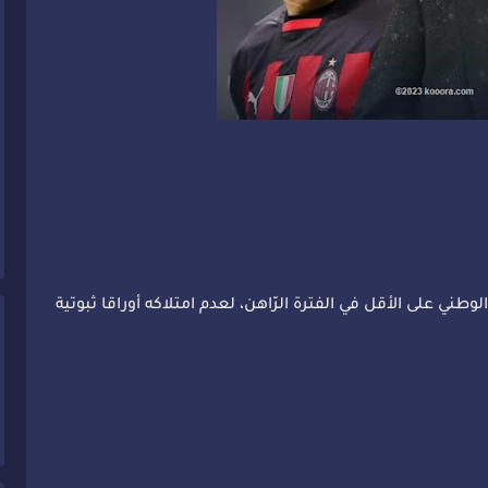
طني على الأقل في الفترة الرّاهن، لعدم امتلاكه أوراقا ثبوتية