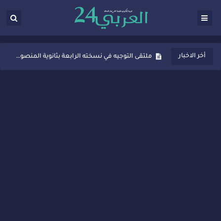
ثانوية المنصور الذهبي بسيدي قاسم تُعزّز ثقافة التوجيه المدرسي بمبادرة نوعية تجمع بين التفاعل والتكريم
أخر الاخبار
ملتقى التوجيه في نسخته الرابعة بثانوية المنصور الذهبي بسيدي قاسم
شراكات جديدة لتفعيل العقوبات البديلة بسيدي قاسم وسيدي سليمان
“أيام زمان”… إنتاج تلفزيوني يوثق ذاكرة المدن المغربية والعربية
سيدي قاسم… ملتقى السلام للفنون المعاصرة يخلق حركية اقتصادية تتجاوز الفعل الثقافي
نجاح بارز لمحطة "نقاش الأحرار" بسيدي قاسم وسط تفاعل واسع للحضور
مدة غياب اشرف حكيمي عن الميادين
الروح الإنسانية المغربية في إيطاليا: رجل مغربي ينقذ أطفالاً من حريق حافلة مدرسية
سيدي قاسم.. حملة توعية ناجحة لمحاربة الأمية تجذب تفاعل ساكنة الأحياء
تصعيد جديد في قطاع الصحة.. الطبيب أحمد فارسي يوجه إنذاراً قوياً لوزير الصحة