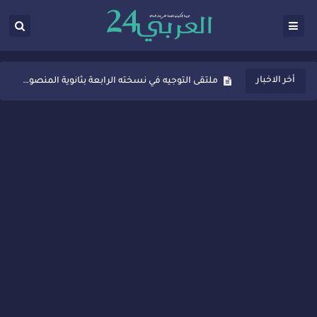
ثانوية المنصور الذهبي بسيدي قاسم تُعزّز ثقافة التوجيه المدرسي بمبادرة نوعية تجمع بين التفاعل والتكريم
أخر الاخبار
ملتقى التوجيه في نسخته الرابعة بثانوية المنصور الذهبي بسيدي قاسم
شراكات جديدة لتفعيل العقوبات البديلة بسيدي قاسم وسيدي سليمان
“أيام زمان”… إنتاج تلفزيوني يوثق ذاكرة المدن المغربية والعربية
سيدي قاسم… ملتقى السلام للفنون المعاصرة يخلق حركية اقتصادية تتجاوز الفعل الثقافي
نجاح بارز لمحطة "نقاش الأحرار" بسيدي قاسم وسط تفاعل واسع للحضور
مدة غياب اشرف حكيمي عن الميادين
الروح الإنسانية المغربية في إيطاليا: رجل مغربي ينقذ أطفالاً من حريق حافلة مدرسية
سيدي قاسم.. حملة توعية ناجحة لمحاربة الأمية تجذب تفاعل ساكنة الأحياء
تصعيد جديد في قطاع الصحة.. الطبيب أحمد فارسي يوجه إنذاراً قوياً لوزير الصحة