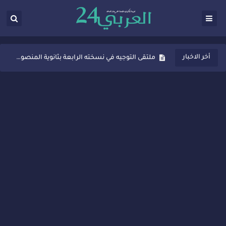
ثانوية المنصور الذهبي بسيدي قاسم تُعزّز ثقافة التوجيه المدرسي بمبادرة نوعية تجمع بين التفاعل والتكريم
أخر الاخبار
ملتقى التوجيه في نسخته الرابعة بثانوية المنصور الذهبي بسيدي قاسم
شراكات جديدة لتفعيل العقوبات البديلة بسيدي قاسم وسيدي سليمان
“أيام زمان”… إنتاج تلفزيوني يوثق ذاكرة المدن المغربية والعربية
سيدي قاسم… ملتقى السلام للفنون المعاصرة يخلق حركية اقتصادية تتجاوز الفعل الثقافي
نجاح بارز لمحطة "نقاش الأحرار" بسيدي قاسم وسط تفاعل واسع للحضور
مدة غياب اشرف حكيمي عن الميادين
الروح الإنسانية المغربية في إيطاليا: رجل مغربي ينقذ أطفالاً من حريق حافلة مدرسية
سيدي قاسم.. حملة توعية ناجحة لمحاربة الأمية تجذب تفاعل ساكنة الأحياء
تصعيد جديد في قطاع الصحة.. الطبيب أحمد فارسي يوجه إنذاراً قوياً لوزير الصحة