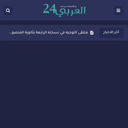
ثانوية المنصور الذهبي بسيدي قاسم تُعزّز ثقافة التوجيه المدرسي بمبادرة نوعية تجمع بين التفاعل والتكريم
أخر الاخبار
ملتقى التوجيه في نسخته الرابعة بثانوية المنصور الذهبي بسيدي قاسم
شراكات جديدة لتفعيل العقوبات البديلة بسيدي قاسم وسيدي سليمان
“أيام زمان”… إنتاج تلفزيوني يوثق ذاكرة المدن المغربية والعربية
سيدي قاسم… ملتقى السلام للفنون المعاصرة يخلق حركية اقتصادية تتجاوز الفعل الثقافي
نجاح بارز لمحطة "نقاش الأحرار" بسيدي قاسم وسط تفاعل واسع للحضور
مدة غياب اشرف حكيمي عن الميادين
الروح الإنسانية المغربية في إيطاليا: رجل مغربي ينقذ أطفالاً من حريق حافلة مدرسية
سيدي قاسم.. حملة توعية ناجحة لمحاربة الأمية تجذب تفاعل ساكنة الأحياء
تصعيد جديد في قطاع الصحة.. الطبيب أحمد فارسي يوجه إنذاراً قوياً لوزير الصحة