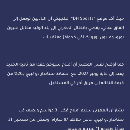
حيث أكد موقع “DH Sports” البلجيكي أن الناديين توصل إلى
اتفاق نهائي، يقضي بانتقال المغربي إلى بلد الوليد مقابل مليون
يورو، ومليون يورو إضافي كحوافز ومتغيرات.
كما أوضح نفس المصدر أن أملاح سيوقع عقدا مع ناديه الجديد
يمتد إلى غاية يونيو 2027، مع احتفاظ ستاندار دو لييج بـ20% من
قيمة انتقاله إلى فريق آخر في المستقبل.
يشار أن المغربي سليم أملاح قضى 3 مواسم ونصف في
ستاندار دو لييج، خاض خلالها 97 مباراة، وتمكن من تسجيل 31
هدفًا وتقديم 11 تمريرة حاسمة.