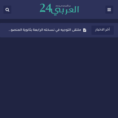
ثانوية المنصور الذهبي بسيدي قاسم تُعزّز ثقافة التوجيه المدرسي بمبادرة نوعية تجمع بين التفاعل والتكريم
أخر الاخبار
ملتقى التوجيه في نسخته الرابعة بثانوية المنصور الذهبي بسيدي قاسم
شراكات جديدة لتفعيل العقوبات البديلة بسيدي قاسم وسيدي سليمان
“أيام زمان”… إنتاج تلفزيوني يوثق ذاكرة المدن المغربية والعربية
سيدي قاسم… ملتقى السلام للفنون المعاصرة يخلق حركية اقتصادية تتجاوز الفعل الثقافي
نجاح بارز لمحطة "نقاش الأحرار" بسيدي قاسم وسط تفاعل واسع للحضور
مدة غياب اشرف حكيمي عن الميادين
الروح الإنسانية المغربية في إيطاليا: رجل مغربي ينقذ أطفالاً من حريق حافلة مدرسية
سيدي قاسم.. حملة توعية ناجحة لمحاربة الأمية تجذب تفاعل ساكنة الأحياء
تصعيد جديد في قطاع الصحة.. الطبيب أحمد فارسي يوجه إنذاراً قوياً لوزير الصحة