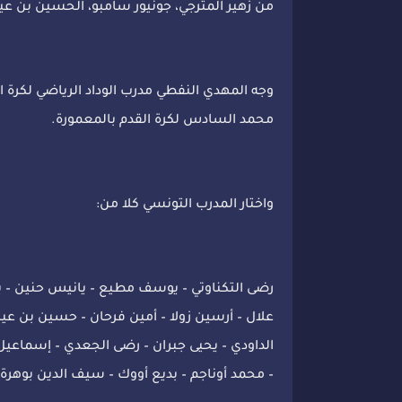
من زهير المترجي، جونيور سامبو، الحسين بن عي
محمد السادس لكرة القدم بالمعمورة.
واختار المدرب التونسي كلا من:
رضى التكناوتي – يوسف مطيع – يانيس حنين – يحي
علال – أرسين زولا – أمين فرحان – حسين بن عي
الداودي – يحيى جبران – رضى الجعدي – إسماعيل
– محمد أوناجم – بديع أووك – سيف الدين بوهرة – 