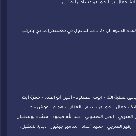
ادة، جمال بن العمري، وسامي العنابي.
وجه المهدي النفطي مدرب الوداد الرياضي لكرة القدم الدعوة إلى 27 لاعبا للدخول في معسكر إعدادي بمركب
ى عطية الله – ايوب العملود – أمين أبو الفتح – حمزة أيت
ادة – جمال بلعمري – سامي العنابي – همام باعوش – جلال
 المترجي – ايمن الحسوني – عبد الله حيمود – هشام بوسفيان
زهير المترجي – حميد أحداد – سامبو جينيور – ديديه لامكيل.