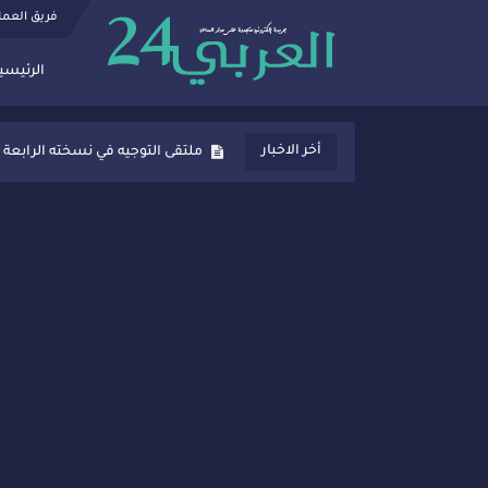
فريق العم
الرئيسي
ثانوية المنصور الذهبي بسيدي قاسم
أخر الاخبار
ملتقى التوجيه في نسخته الرابعة 
شراكات جديدة لتفعيل العقوبات
“أيام زمان”… إنتاج تلفزيوني يوثق 
سيدي قاسم… ملتقى السلام للفنون
نجاح بارز لمحطة "نقاش الأحرار
مدة غياب اشرف حكيمي عن المياد
الروح الإنسانية المغربية في إيطا
سيدي قاسم.. حملة توعية ناجحة لم