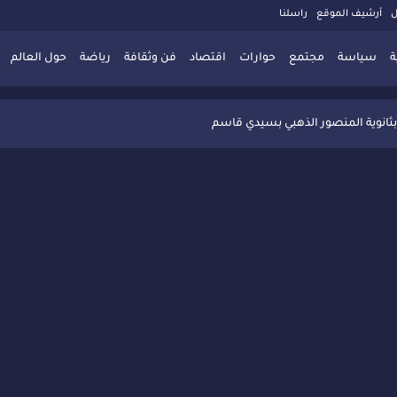
ل
أرشيف الموقع
راسلنا
ة
سياسة
مجتمع
حوارات
اقتصاد
فن وثقافة
رياضة
حول العالم
 تُعزّز ثقافة التوجيه المدرسي بمبادرة نوعية تجمع بين التفاعل والتكريم
بثانوية المنصور الذهبي بسيدي قاسم
 البديلة بسيدي قاسم وسيدي سليمان
ذاكرة المدن المغربية والعربية
 المعاصرة يخلق حركية اقتصادية تتجاوز الفعل الثقافي
" بسيدي قاسم وسط تفاعل واسع للحضور
ين
ليا: رجل مغربي ينقذ أطفالاً من حريق حافلة مدرسية
حاربة الأمية تجذب تفاعل ساكنة الأحياء