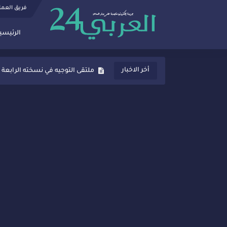
فريق العم
الرئيسي
ثانوية المنصور الذهبي بسيدي قاسم
أخر الاخبار
ملتقى التوجيه في نسخته الرابعة 
شراكات جديدة لتفعيل العقوبات
“أيام زمان”… إنتاج تلفزيوني يوثق 
سيدي قاسم… ملتقى السلام للفنون
نجاح بارز لمحطة "نقاش الأحرار
مدة غياب اشرف حكيمي عن المياد
الروح الإنسانية المغربية في إيطا
سيدي قاسم.. حملة توعية ناجحة لم