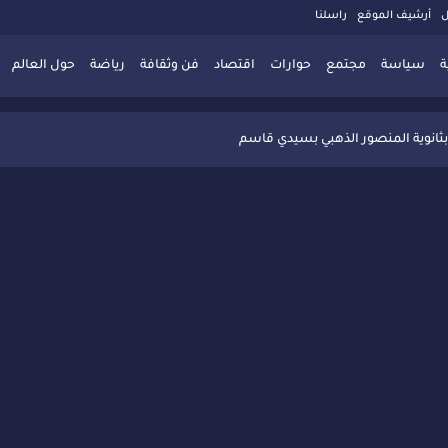
ل
أرشيف الموقع
راسلنا
ة
سياسة
مجتمع
حوارات
اقتصاد
فن وثقافة
رياضة
حول العالم
 تُعزّز ثقافة التوجيه المدرسي بمبادرة نوعية تجمع بين التفاعل والتكريم
بثانوية المنصور الذهبي بسيدي قاسم
 البديلة بسيدي قاسم وسيدي سليمان
ذاكرة المدن المغربية والعربية
 المعاصرة يخلق حركية اقتصادية تتجاوز الفعل الثقافي
" بسيدي قاسم وسط تفاعل واسع للحضور
ين
ليا: رجل مغربي ينقذ أطفالاً من حريق حافلة مدرسية
حاربة الأمية تجذب تفاعل ساكنة الأحياء