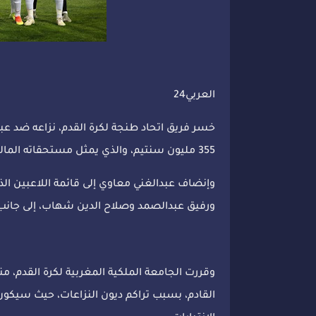
العربي24
خسر فريق اتحاد طنجة لكرة القدم، نزاعه ضد عب
355 مليون سنتيم، والذي يمثل مستحقاته المالية العالقة بذمة المكتب المسير لممثل الشمال.
وإنضاف عبدالغني معاوي إلى قائمة اللاعبين ال
ورفيق عبدالصمد وصلاح الدين شهاب، إلى جانب 
وقررت الجامعة الملكية المغربية لكرة القدم، من
القادم، بسبب تراكم ديون النزاعات، حيث سيكون 