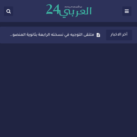
ثانوية المنصور الذهبي بسيدي قاسم تُعزّز ثقافة التوجيه المدرسي بمبادرة نوعية تجمع بين التفاعل والتكريم
أخر الاخبار
ملتقى التوجيه في نسخته الرابعة بثانوية المنصور الذهبي بسيدي قاسم
شراكات جديدة لتفعيل العقوبات البديلة بسيدي قاسم وسيدي سليمان
“أيام زمان”… إنتاج تلفزيوني يوثق ذاكرة المدن المغربية والعربية
سيدي قاسم… ملتقى السلام للفنون المعاصرة يخلق حركية اقتصادية تتجاوز الفعل الثقافي
نجاح بارز لمحطة "نقاش الأحرار" بسيدي قاسم وسط تفاعل واسع للحضور
مدة غياب اشرف حكيمي عن الميادين
الروح الإنسانية المغربية في إيطاليا: رجل مغربي ينقذ أطفالاً من حريق حافلة مدرسية
سيدي قاسم.. حملة توعية ناجحة لمحاربة الأمية تجذب تفاعل ساكنة الأحياء
تصعيد جديد في قطاع الصحة.. الطبيب أحمد فارسي يوجه إنذاراً قوياً لوزير الصحة