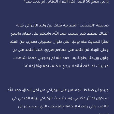
والتي تضم 50 لاعبًا، لكن القرار النهائي لم يتخذ بعد؟
صحيفة "المنتخب" المغربية نقلت عن وليد الركراكي قوله
"هناك ضغط كبير بسبب حمد الله، وانتشر على نطاق واسع
نظرًا للحديث عنه يوميًا، لكن طوال مسيرتي كمدرب من الفتح
وحتى الوداد لم أعتمد على مهاجم صريح، كنت أعتمد على بن
جلون وربحنا بطولة به.. حمد الله لم يعجبني مهما شاهدت
مباريات له، خاصةً أنه لا يرجع للخلف لمعاونة زملائه".
ويبدو أن ضغط الجماهير على الركراكي من أجل إلحاق حمد الله
سيكون له أثر عكسي، وسيتشبث الركراكي برأيه المبدئي في
اللاعب، وفي رفضه لإلحاقه بالمنتخب الذي سيسافر إلى