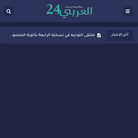
ثانوية المنصور الذهبي بسيدي قاسم تُعزّز ثقافة التوجيه المدرسي بمبادرة نوعية تجمع بين التفاعل والتكريم
أخر الاخبار
ملتقى التوجيه في نسخته الرابعة بثانوية المنصور الذهبي بسيدي قاسم
شراكات جديدة لتفعيل العقوبات البديلة بسيدي قاسم وسيدي سليمان
“أيام زمان”… إنتاج تلفزيوني يوثق ذاكرة المدن المغربية والعربية
سيدي قاسم… ملتقى السلام للفنون المعاصرة يخلق حركية اقتصادية تتجاوز الفعل الثقافي
نجاح بارز لمحطة "نقاش الأحرار" بسيدي قاسم وسط تفاعل واسع للحضور
مدة غياب اشرف حكيمي عن الميادين
الروح الإنسانية المغربية في إيطاليا: رجل مغربي ينقذ أطفالاً من حريق حافلة مدرسية
سيدي قاسم.. حملة توعية ناجحة لمحاربة الأمية تجذب تفاعل ساكنة الأحياء
تصعيد جديد في قطاع الصحة.. الطبيب أحمد فارسي يوجه إنذاراً قوياً لوزير الصحة