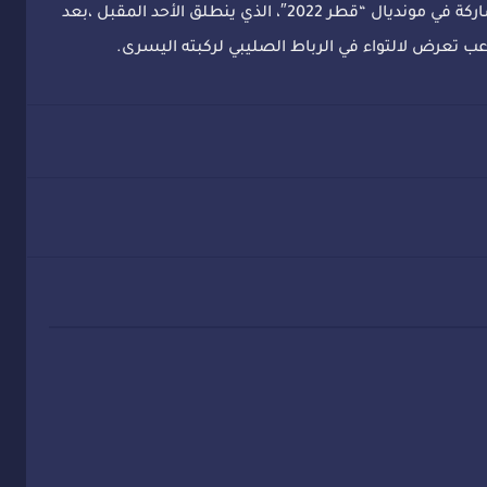
ولن يتمكن الدولي المغربي أمين حارث من المشاركة في مونديال “قطر 2022″، الذي ينطلق الأحد المقبل ،بعد
اعب تعرض لالتواء في الرباط الصليبي لركبته اليسرى.