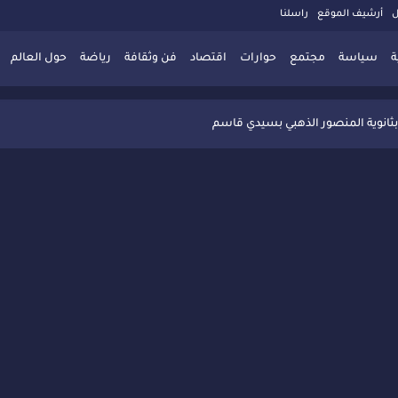
ل
أرشيف الموقع
راسلنا
ة
سياسة
مجتمع
حوارات
اقتصاد
فن وثقافة
رياضة
حول العالم
 تُعزّز ثقافة التوجيه المدرسي بمبادرة نوعية تجمع بين التفاعل والتكريم
بثانوية المنصور الذهبي بسيدي قاسم
 البديلة بسيدي قاسم وسيدي سليمان
ذاكرة المدن المغربية والعربية
 المعاصرة يخلق حركية اقتصادية تتجاوز الفعل الثقافي
" بسيدي قاسم وسط تفاعل واسع للحضور
ين
ليا: رجل مغربي ينقذ أطفالاً من حريق حافلة مدرسية
حاربة الأمية تجذب تفاعل ساكنة الأحياء