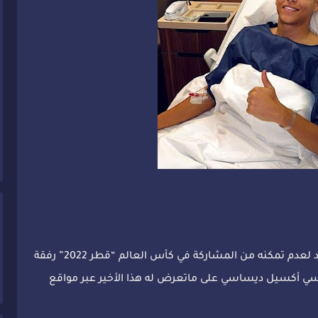
عبر الدولي المغربي امين حارثعن أسفه الشديد لعدم تمكنه من المشاركة في كأس العالم “قطر 2022” رفقة
نسي أكسيل ديساسي على ماتعرض له هذا الأخير عبر مواقع