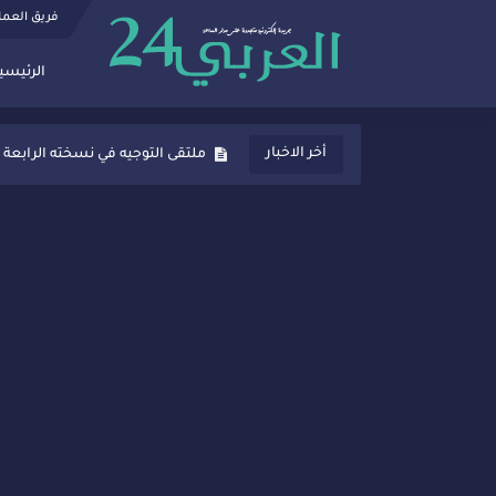
فريق العم
الرئيسي
ثانوية المنصور الذهبي بسيدي قاسم
أخر الاخبار
ملتقى التوجيه في نسخته الرابعة 
شراكات جديدة لتفعيل العقوبات
“أيام زمان”… إنتاج تلفزيوني يوثق 
سيدي قاسم… ملتقى السلام للفنون
نجاح بارز لمحطة "نقاش الأحرار
مدة غياب اشرف حكيمي عن المياد
الروح الإنسانية المغربية في إيطا
سيدي قاسم.. حملة توعية ناجحة لم