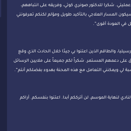
اء عمليتي. شكرا للدكتور صونري كوتي، وفريقه على انتباههم،
سيكون المسار العلاجي بالتأكيد طويل ومؤلم لكنكم تعرفونني
فعل في العودة أقوى”.
ليا، والطاقم الذين اعتنوا بي جيدًا خلال الحادث الذي وقع
ق على دعمهم المستمر. شكراً لكم جميعاً على ملايين الرسائل
سبة لي ويمكنني التعامل مع هذه المحنة بهدوء بفضلكم أنتم”.
لنادي لنهاية الموسم، لن أترككم أبدا. اعتنوا بنفسكم. أراكم