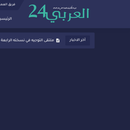
فريق العم
الرئيسي
ثانوية المنصور الذهبي بسيدي قاسم
أخر الاخبار
ملتقى التوجيه في نسخته الرابعة 
شراكات جديدة لتفعيل العقوبات
“أيام زمان”… إنتاج تلفزيوني يوثق 
سيدي قاسم… ملتقى السلام للفنون
نجاح بارز لمحطة "نقاش الأحرار
مدة غياب اشرف حكيمي عن المياد
الروح الإنسانية المغربية في إيطا
سيدي قاسم.. حملة توعية ناجحة لم