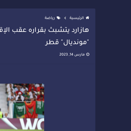
تصعيد جديد في قطاع الصحة.. الطب
الرئيسية
رياضة
هازارد يتشبث بقراره عقب الإ
"مونديال" قطر
مارس 14, 2023