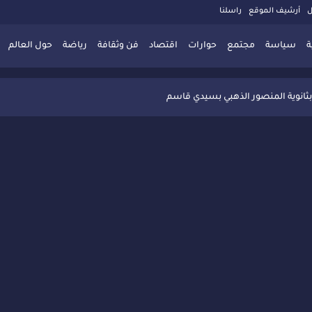
ل
أرشيف الموقع
راسلنا
ة
سياسة
مجتمع
حوارات
اقتصاد
فن وثقافة
رياضة
حول العالم
 تُعزّز ثقافة التوجيه المدرسي بمبادرة نوعية تجمع بين التفاعل والتكريم
بثانوية المنصور الذهبي بسيدي قاسم
 البديلة بسيدي قاسم وسيدي سليمان
ذاكرة المدن المغربية والعربية
 المعاصرة يخلق حركية اقتصادية تتجاوز الفعل الثقافي
" بسيدي قاسم وسط تفاعل واسع للحضور
ين
ليا: رجل مغربي ينقذ أطفالاً من حريق حافلة مدرسية
حاربة الأمية تجذب تفاعل ساكنة الأحياء