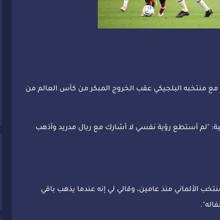
ولي مع منتخبه البلجيكي عقب الخروج المبكر من كأس العالم من
في تصريحات لقناة "RTBF" البلجيكية: "لم أستطع رؤية نفسي لا أشارك مع ريال مدريد وأذهب
خب الألماني منذ عامين، وقالي لي إنه عندما يذهب باقي
اله".