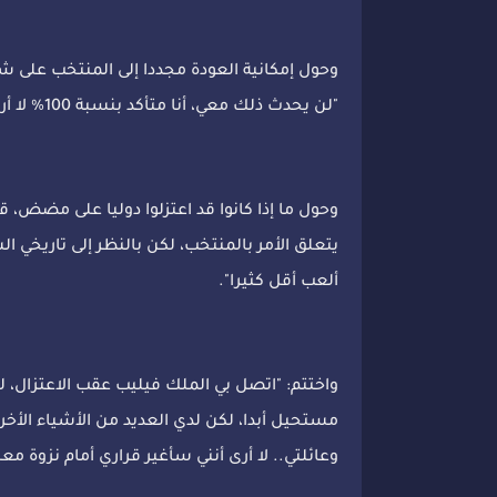
وحول إمكانية العودة مجددا إلى المنتخب على شا
"لن يحدث ذلك معي، أنا متأكد بنسبة 100% لا أرى نفسي أفعل ذلك والأمر ليس في رأسي أبدا".
وحول ما إذا كانوا قد اعتزلوا دوليا على مضض، قا
يتعلق الأمر بالمنتخب، لكن بالنظر إلى تاريخي 
ألعب أقل كثيرا".
واختتم: "اتصل بي الملك فيليب عقب الاعتزال، ل
مستحيل أبدا، لكن لدي العديد من الأشياء الأخ
وعائلتي.. لا أرى أنني سأغير قراري أمام نزوة معي